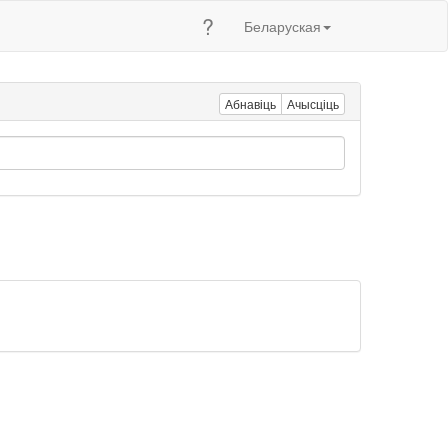
?
Беларуская
Абнавіць
Ачысціць