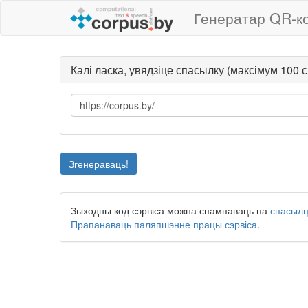
Генератар QR-к
Калі ласка, увядзіце спасылку (максімум 100 
Згенераваць!
Зыходны код сэрвіса можна спампаваць па
спасыл
Прапанаваць паляпшэнне працы сэрвіса
.